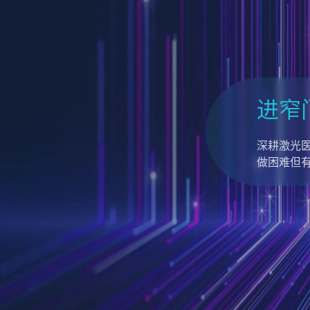
进窄
深耕激光
做困难但