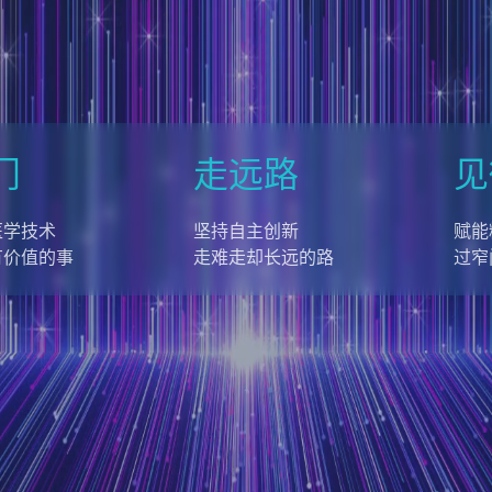
门
走远路
见
医学技术
坚持自主创新
赋能
有价值的事
走难走却长远的路
过窄